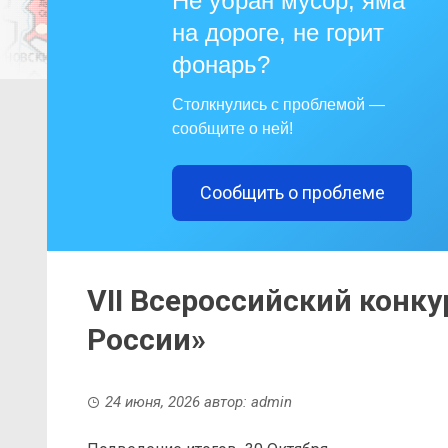
Не убран мусор, яма
на дороге, не горит
фонарь?
Столкнулись с проблемой —
сообщите о ней!
Сообщить о проблеме
VII Всероссийский конк
России»
24 июня, 2026
автор:
admin