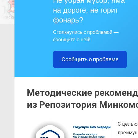
Не убран мусор, яма
на дороге, не горит
фонарь?
Столкнулись с проблемой —
сообщите о ней!
Сообщить о проблеме
Методические рекоменд
из Репозитория Минком
С целью
преимущ