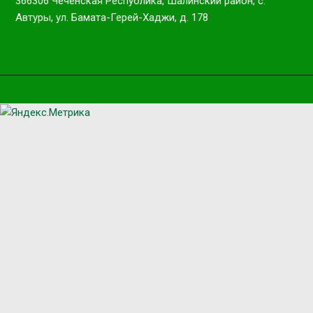
366306 Чеченская Республика, Шалинский район, с.
Автуры, ул. Бамата-Герей-Хаджи, д. 178