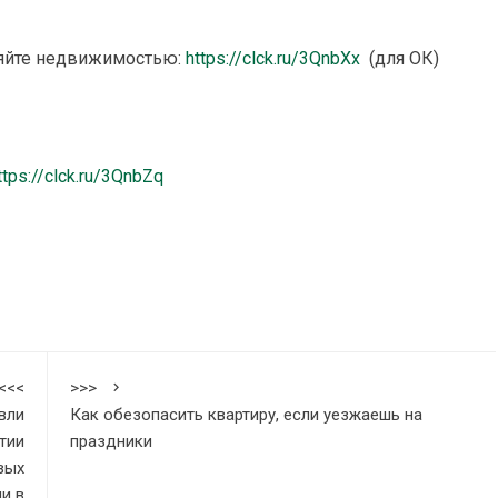
ляйте недвижимостью:
https://clck.ru/3QnbXx
(для ОК)
ttps://clck.ru/3QnbZq
<<<
>>>
вли
Как обезопасить квартиру, если уезжаешь на
тии
праздники
вых
и в