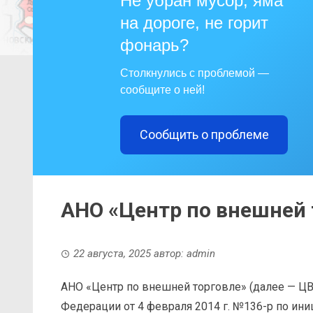
Не убран мусор, яма
на дороге, не горит
фонарь?
Столкнулись с проблемой —
сообщите о ней!
Сообщить о проблеме
АНО «Центр по внешней 
22 августа, 2025
автор:
admin
АНО «Центр по внешней торговле» (далее — Ц
Федерации от 4 февраля 2014 г. №136-р по ин