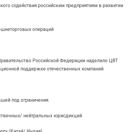
кого содействия российским предприятиям в развитии
внешнеторговых операций
Правительство Российской Федерации наделило ЦВТ
ационной поддержке отечественных компаний.
вшей под ограничения.
ественных/ нейтральных юрисдикций.
рту (Китай/ Индия).